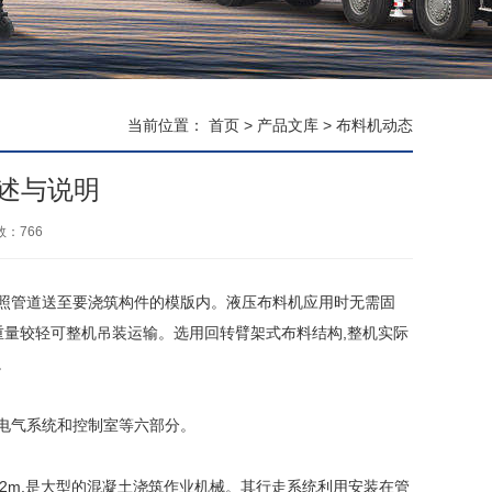
当前位置：
首页
>
产品文库
>
布料机动态
述与说明
数：
766
照管道送至要浇筑构件的模版内。液压布料机应用时无需固
重量较轻可整机吊装运输。选用回转臂架式布料结构,整机实际
。
电气系统和控制室等六部分。
为11。352m,是大型的混凝土浇筑作业机械。其行走系统利用安装在管