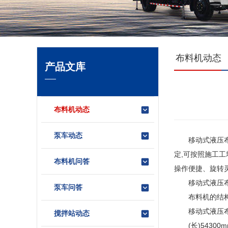
布料机动态
产品文库
布料机动态
泵车动态
移动式液压布料
定,可按照施工
布料机问答
操作便捷、旋转
移动式液压布
泵车问答
布料机的结构型
移动式液压布
搅拌站动态
(长)54300m