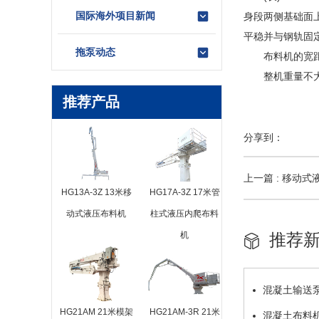
国际海外项目新闻
身段两侧基础面上
平稳并与钢轨固
拖泵动态
布料机的宽距为3
整机重量不大，
推荐产品
分享到：
上一篇 : 移动
HG13A-3Z 13米移
HG17A-3Z 17米管
动式液压布料机
柱式液压内爬布料
机
推荐
混凝土输送
HG21AM 21米模架
HG21AM-3R 21米
混凝土布料