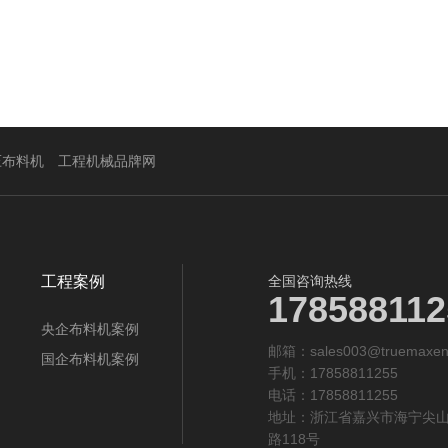
压布料机
工程机械品牌网
工程案例
全国咨询热线
178588112
央企布料机案例
邮箱：sales003@truemaxen
国企布料机案例
手机：17858811255
电话：17858811255
地址：浙江省嘉兴市海宁尖
路118号