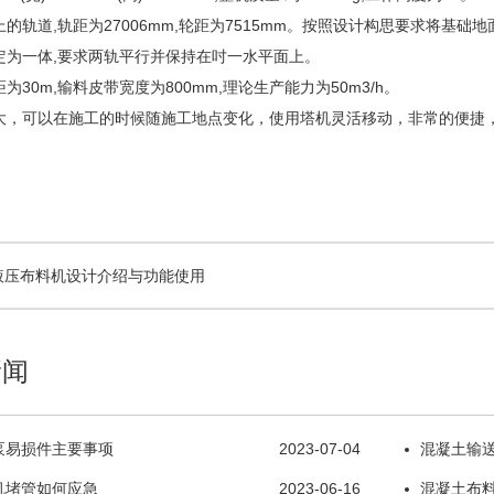
的轨道,轨距为27006mm,轮距为7515mm。按照设计构思要求将基础
定为一体,要求两轨平行并保持在吋一水平面上。
0m,输料皮带宽度为800mm,理论生产能力为50m3/h。
可以在施工的时候随施工地点变化，使用塔机灵活移动，非常的便捷
式液压布料机设计介绍与功能使用
新闻
泵易损件主要事项
2023-07-04
混凝土输
机堵管如何应急
2023-06-16
混凝土布