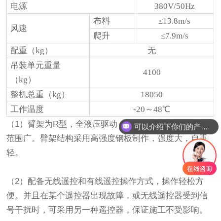
电源
380V/50Hz
布料
≤13.8m/s
风速
爬升
≤7.9m/s
配重（kg）
无
吊装单元重量
4100
（kg）
整机总重（kg）
18050
工作温度
-20～48℃
可以介绍下你们的产品么
（1）臂架为R型，全液压驱动，折叠、展开灵活，布料
你们是怎么收费的呢
范围广。臂架结构采用高强度钢板制作，强度大，自重
轻。
（2）配备无线遥控和有线遥控操作方式，操作轻松方
便。并且在某个遥控器出现故障，或无线遥控器受到信
号干扰时，可采用另一种遥控器，保证施工不受影响。