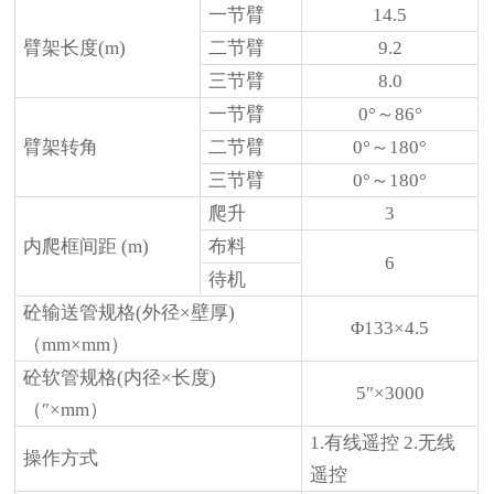
一节臂
14.5
臂架长度(m)
二节臂
9.2
三节臂
8.0
一节臂
0°～86°
臂架转角
二节臂
0°～180°
三节臂
0°～180°
爬升
3
内爬框间距
(m)
布料
6
待机
砼输送管规格(外径×壁厚)
Φ133×4.5
（mm×mm）
砼软管规格(内径×长度)
5″×3000
（″×mm）
1.有线遥控 2.无线
操作方式
遥控