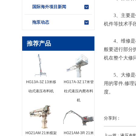
国际海外项目新闻
3、主要是针
拖泵动态
机件等技术手
4、维修是根
推荐产品
般要进行部分
机在整个大修
5、大修是机
HG13A-3Z 13米移
HG17A-3Z 17米管
用的零件.修
动式液压布料机
柱式液压内爬布料
度。
机
分享到：
HG21AM 21米模架
HG21AM-3R 21米
上一篇 : 液压