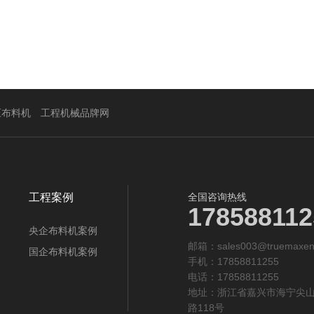
压布料机
工程机械品牌网
工程案例
全国咨询热线
178588112
央企布料机案例
邮箱：sales003@truemaxen
国企布料机案例
手机：17858811255
电话：17858811255
地址：浙江省嘉兴市海宁尖
路118号