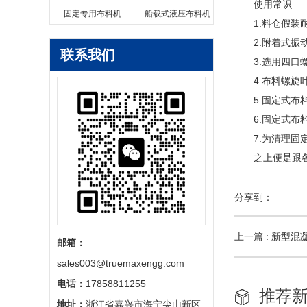
使用常识
固定专用布料机
船载式液压布料机
1.料仓假装耐
2.附着式振动
联系我们
3.选用四口螺
4.布料螺旋叶
5.固定式布料
6.固定式布料
7.为清理固定
之上便是跟各位
分享到：
上一篇 : 新型
邮箱：
sales003@truemaxengg.com
电话：
17858811255
推荐
地址：
浙江省嘉兴市海宁尖山新区