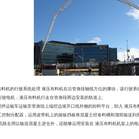
料机的行驶系统处理 液压布料机在沿管身段轴线方位的挪动，该行驶系
行驶电机，液压布料机行走在管身段两边安装的轨道上;
拌运输车运输至管身段上端挖边坡开口线外侧的卸料平台，卸入 液压布
工控制分配器，运用皮带机上的操纵挡板将混凝土经各料槽和溜筒输送到所
机除去用以输送混凝土进仓外，还能够运用安装在 液压布料机机架上的