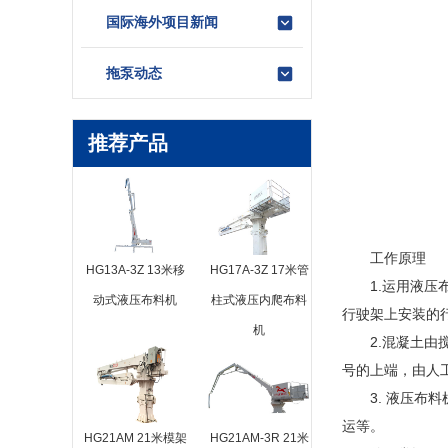
国际海外项目新闻
拖泵动态
推荐产品
工作原理
HG13A-3Z 13米移
HG17A-3Z 17米管
1.运用液压布
动式液压布料机
柱式液压内爬布料
行驶架上安装的
机
2.混凝土由搅
号的上端，由人
3. 液压布料
运等。
HG21AM 21米模架
HG21AM-3R 21米