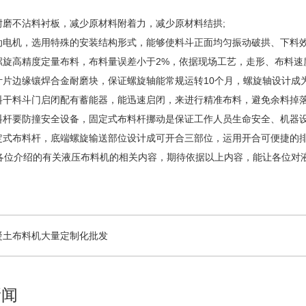
磨不沾料衬板，减少原材料附着力，减少原材料结拱;
电机，选用特殊的安装结构形式，能够使料斗正面均匀振动破拱、下料效
旋高精度定量布料，布料量误差小于2%，依据现场工艺，走形、布料速
片边缘镶焊合金耐磨块，保证螺旋轴能常规运转10个月，螺旋轴设计成为
干料斗门启闭配有蓄能器，能迅速启闭，来进行精准布料，避免余料掉落
杆要防撞安全设备，固定式布料杆挪动是保证工作人员生命安全、机器设
式布料杆，底端螺旋输送部位设计成可开合三部位，运用开合可便捷的
介绍的有关液压布料机的相关内容，期待依据以上内容，能让各位对液
混凝土布料机大量定制化批发
新闻