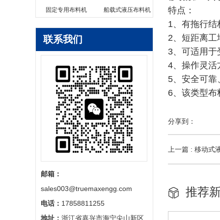
特点：
固定专用布料机
船载式液压布料机
1、有拖行
2、短距离
联系我们
3、可适用
4、操作灵
5、安全可靠
6、该类型布
分享到：
上一篇 : 移动
邮箱：
sales003@truemaxengg.com
推荐
电话：
17858811255
地址：
浙江省嘉兴市海宁尖山新区