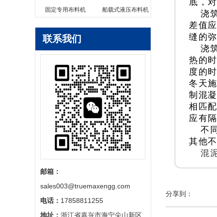
底，
固定专用布料机
船载式液压布料机
浇
差值
缝的
联系我们
浇
热的时
度的
冬天施
制混
相匹配
应有
不
其他
混
邮箱：
sales003@truemaxengg.com
分享到：
电话：
17858811255
地址：
浙江省嘉兴市海宁尖山新区