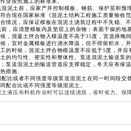
对作业按照施工的标准来。
筑混泥土前，应家产并控制模板、钢筋、保护层和预
应符合现在国家标准《混泥土结构工程施工质量验收
弥合情况，应保证模板在混泥土浇筑过程中不失稳、
筑前，应清楚模板内及垫层上的杂物；表面干燥的地
候，混凝土拌合物入模温度不高于35度，宜选择晚间
时候，宜对金属模板进行浇水降温，但不得留积水，
工的时候，混泥土拌合物模温度不应低于5度，并应
凝土的均匀性、密实性和整体性。泵送混泥土输送泵
；泵送混泥土的输送管道应支撑稳定，冬天应有保温措
隔热措施
。
同配比或者不同强度等级泵送混泥土在同一时间段交
不同配合比或不同强度等级混泥土。
泥土液压布料机作业时可以连续浇筑，省时省力。保