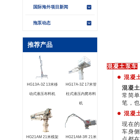
国际海外项目新闻
拖泵动态
推荐产品
混凝土泵车
混凝
HG13A-3Z 13米移
HG17A-3Z 17米管
混凝
动式液压布料机
柱式液压内爬布料
常简
笔，
机
混凝
现在
车身
HG21AM 21米模架
HG21AM-3R 21米
点都