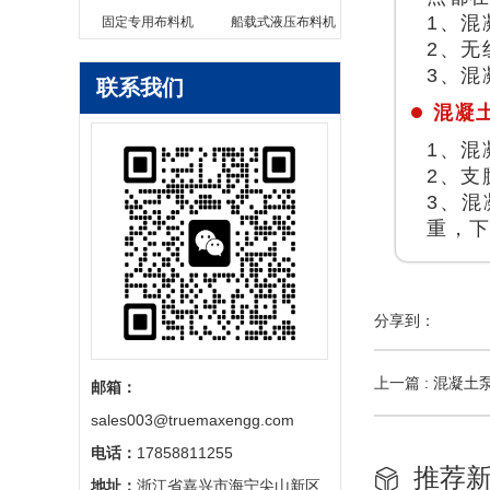
1、混
固定专用布料机
船载式液压布料机
2、无
3、混
联系我们
混凝
1、混
2、支
3、
重，
分享到：
上一篇 : 混凝
邮箱：
sales003@truemaxengg.com
电话：
17858811255
推荐
地址：
浙江省嘉兴市海宁尖山新区