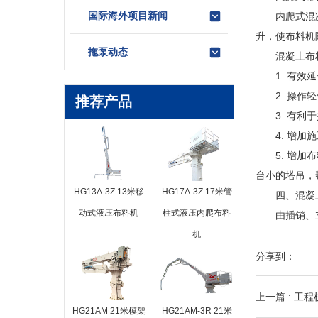
国际海外项目新闻
内爬式混凝土
升，使布料机
拖泵动态
混凝土布料
1. 有效延
2. 操作轻
推荐产品
3. 有利于
4. 增加施
5. 增加布
台小的塔吊，
HG13A-3Z 13米移
HG17A-3Z 17米管
四、混凝土
动式液压布料机
柱式液压内爬布料
由插销、立架
机
分享到：
上一篇 : 
HG21AM 21米模架
HG21AM-3R 21米